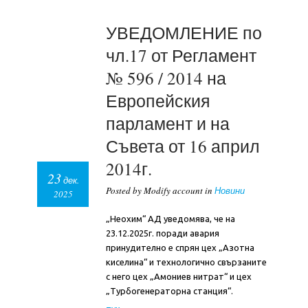
УВЕДОМЛЕНИЕ по
чл.17 от Регламент
№ 596 / 2014 на
Европейския
парламент и на
Съвета от 16 април
2014г.
23
дек.
Posted by Modify account in
Новини
2025
„Неохим“ АД уведомява, че на
23.12.2025г. поради авария
принудително е спрян цех „Азотна
киселина“ и технологично свързаните
с него цех „Амониев нитрат“ и цех
„Турбогенераторна станция“.